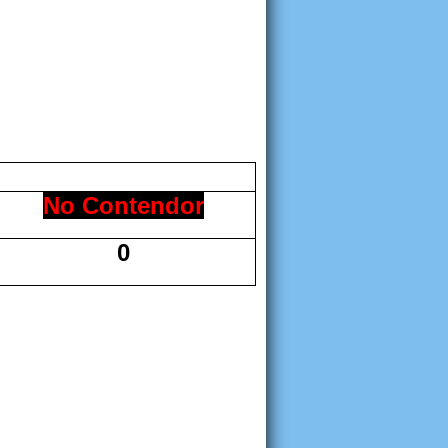
No Contendor
0