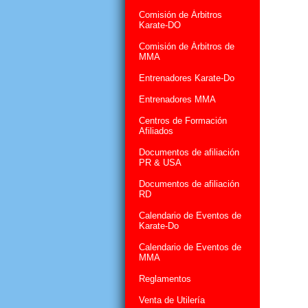
Comisión de Árbitros
Karate-DO
Comisión de Árbitros de
MMA
Entrenadores Karate-Do
Entrenadores MMA
Centros de Formación
Afiliados
Documentos de afiliación
PR & USA
Documentos de afiliación
RD
Calendario de Eventos de
Karate-Do
Calendario de Eventos de
MMA
Reglamentos
Venta de Utilería