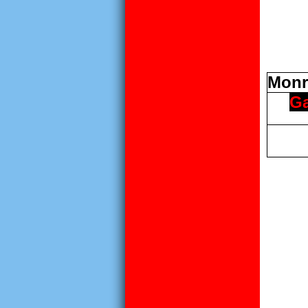
Monr
G