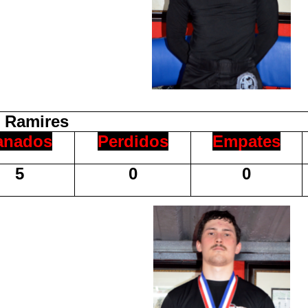
s Ramires
anados
Perdidos
Empates
5
0
0