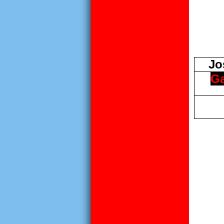
Jos
G