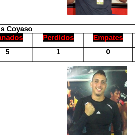
os Coyaso
anados
Perdidos
Empates
5
1
0