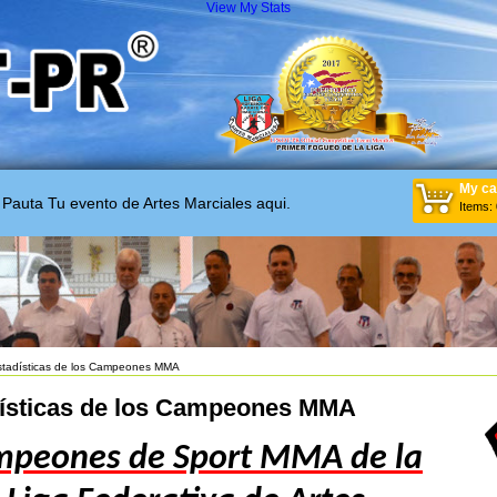
View My Stats
My ca
Pauta Tu evento de Artes Marciales aqui.
Items
:
stadísticas de los Campeones MMA
ísticas de los Campeones MMA
peones de Sport MMA de la