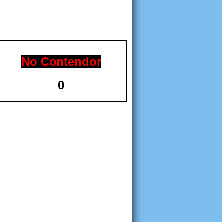
No Contendor
0