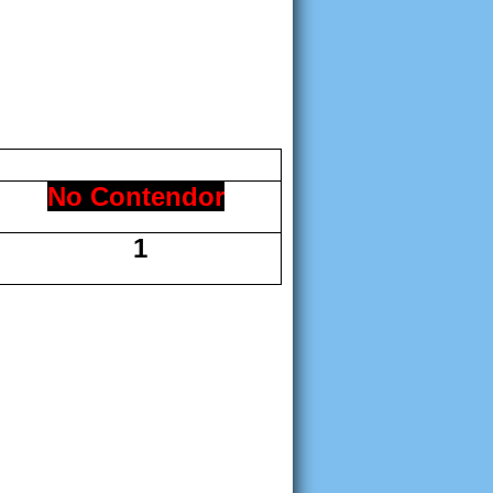
No Contendor
1