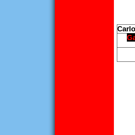
Carl
G