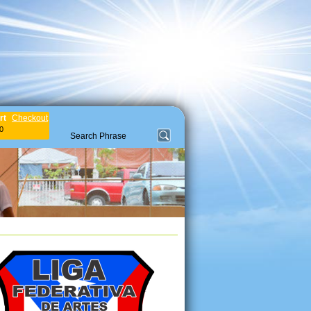
rt
Checkout
0