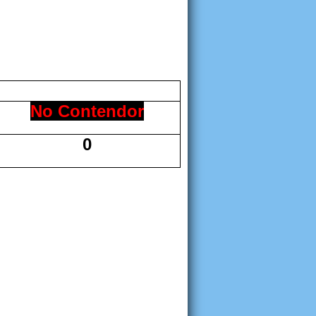
No Contendor
0