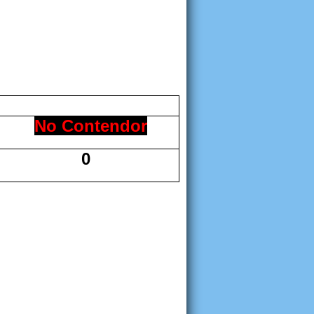
No Contendor
0