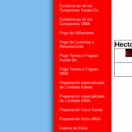
Estadísticas de los
Campeones Karate-Do
Estadísticas de los
Campeones MMA
Pago de Afiliaciones
Pago de Licencias y
Hect
Renovaciones
G
Pago Torneo o Fogueo
Karate-Do
Pago Torneo o Fogueo
MMA
Preparación especializada
de Combate Karate
Preparación especializada
de Combate MMA
Preparación física Karate
Preparación física MMA
Galería de Fotos