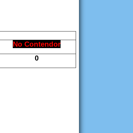
No Contendor
0