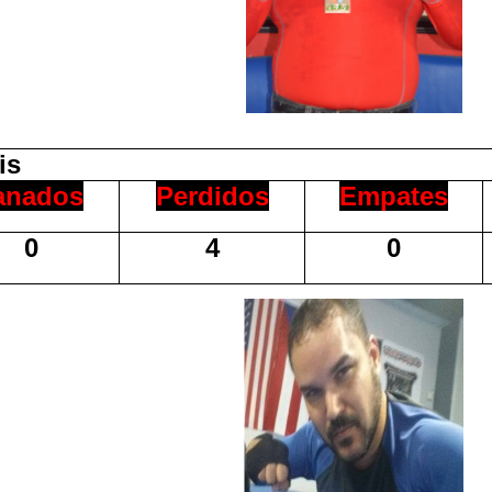
s
anados
Perdidos
Empates
0
4
0