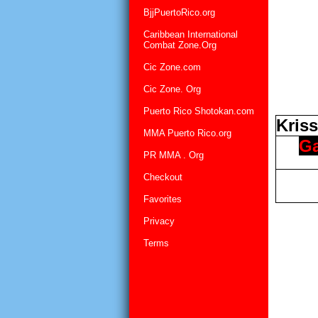
BjjPuertoRico.org
Caribbean International
Combat Zone.Org
Cic Zone.com
Cic Zone. Org
Puerto Rico Shotokan.com
Kris
MMA Puerto Rico.org
G
PR MMA . Org
Checkout
Favorites
Privacy
Terms